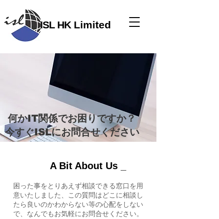
ISL HK
​ Limited
​何かIT関係でお困りですか？
今すぐISLにお問合せください
A Bit About Us _
困った事をとりあえず相談できる窓口を用
意いたしました、この質問はどこに相談し
たら良いのかわからない等の心配をしない
で、なんでもお気軽にお問合せください。